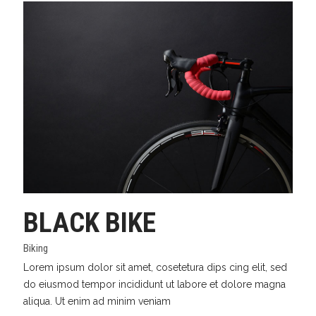
BLACK BIKE
Biking
Lorem ipsum dolor sit amet, cosetetura dips cing elit, sed
do eiusmod tempor incididunt ut labore et dolore magna
aliqua. Ut enim ad minim veniam