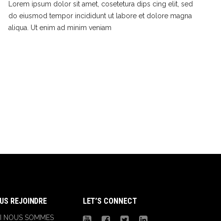
Lorem ipsum dolor sit amet, cosetetura dips cing elit, sed
do eiusmod tempor incididunt ut labore et dolore magna
aliqua. Ut enim ad minim veniam
US REJOINDRE
LET’S CONNECT
I NOUS SOMMES