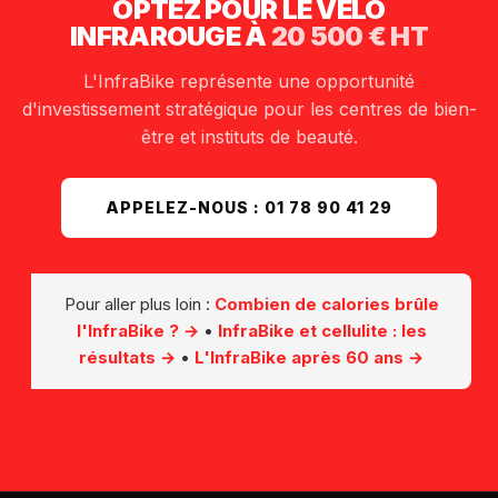
OPTEZ POUR LE VÉLO
INFRAROUGE À
20 500 € HT
L'InfraBike représente une opportunité
d'investissement stratégique pour les centres de bien-
être et instituts de beauté.
APPELEZ-NOUS : 01 78 90 41 29
Pour aller plus loin :
Combien de calories brûle
l'InfraBike ? →
•
InfraBike et cellulite : les
résultats →
•
L'InfraBike après 60 ans →