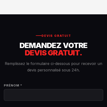
intégrées, position semi-allongée, résultats 2 à 6 fois
supérieurs à un vélo classique.
Voir les études scientifiques →
DEVIS GRATUIT
DEMANDEZ VOTRE
DEVIS GRATUIT.
Remplissez le formulaire ci-dessous pour recevoir un
devis personnalisé sous 24h.
PRÉNOM *