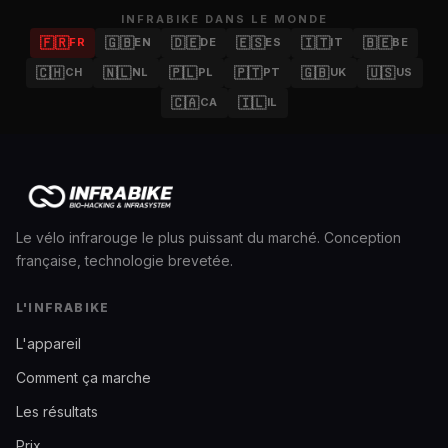
INFRABIKE DANS LE MONDE
🇫🇷
🇬🇧
🇩🇪
🇪🇸
🇮🇹
🇧🇪
FR
EN
DE
ES
IT
BE
🇨🇭
🇳🇱
🇵🇱
🇵🇹
🇬🇧
🇺🇸
CH
NL
PL
PT
UK
US
🇨🇦
🇮🇱
CA
IL
Le vélo infrarouge le plus puissant du marché. Conception
française, technologie brevetée.
L'INFRABIKE
L'appareil
Comment ça marche
Les résultats
Prix